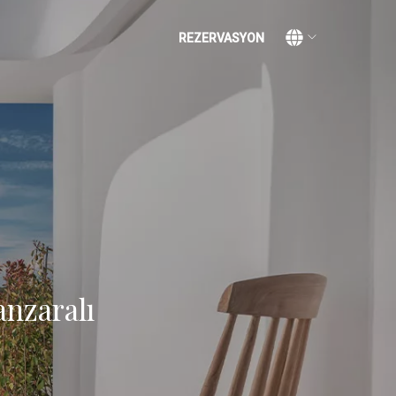
REZERVASYON
anzaralı