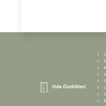
Ü
K
I
Ü
Oda Özellikleri
L
G
B