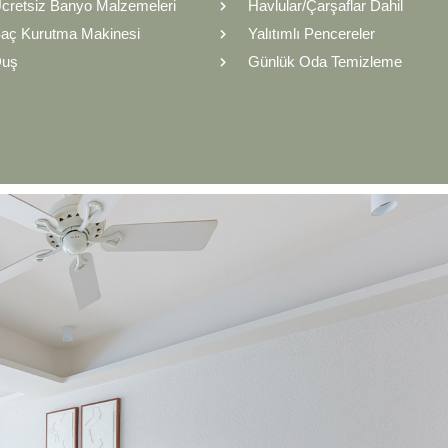
cretsiz Banyo Malzemeleri
Havlular/Çarşaflar Dahil
aç Kurutma Makinesi
Yalıtımlı Pencereler
Duş
Günlük Oda Temizleme