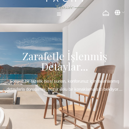
Zarafetle İşlenmiş
Detaylar...
Sonsuz bir tazelik hissi sunan, konforunuz için tasarlanmış
detaylarla donatılmış, huzur dolu bir konaklama sizi bekliyor…